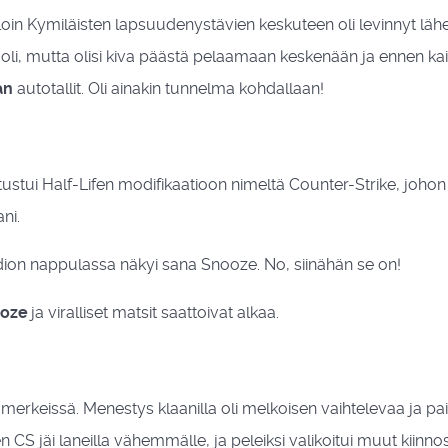
in Kymiläisten lapsuudenystävien keskuteen oli levinnyt lähes 
n oli, mutta olisi kiva päästä pelaamaan keskenään ja ennen k
an
autotallit. Oli ainakin tunnelma kohdallaan!
tui Half-Lifen modifikaatioon nimeltä Counter-Strike, johon j
ni.
ion nappulassa näkyi sana Snooze. No, siinähän se on!
oze
ja viralliset matsit saattoivat alkaa.
merkeissä. Menestys klaanilla oli melkoisen vaihtelevaa ja p
en CS jäi laneilla vähemmälle, ja peleiksi valikoitui muut kii