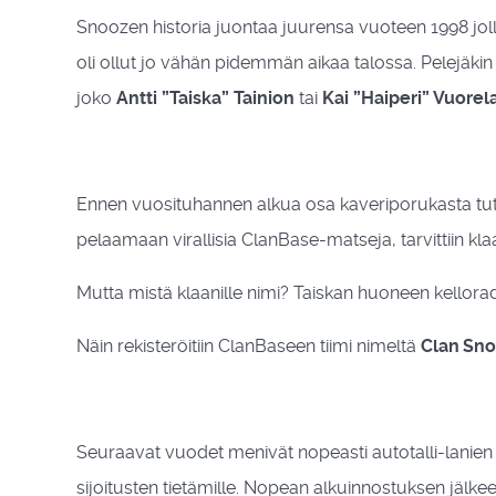
Snoozen historia juontaa juurensa vuoteen 1998 jollo
oli ollut jo vähän pidemmän aikaa talossa. Pelejäki
joko
Antti ”Taiska” Tainion
tai
Kai ”Haiperi” Vuorel
Ennen vuosituhannen alkua osa kaveriporukasta tutus
pelaamaan virallisia ClanBase-matseja, tarvittiin klaa
Mutta mistä klaanille nimi?
Taiskan huoneen kellorad
Näin rekisteröitiin ClanBaseen tiimi nimeltä
Clan
Sno
Seuraavat vuodet menivät nopeasti autotalli-lanien 
sijoitusten tietämille. Nopean alkuinnostuksen jälke