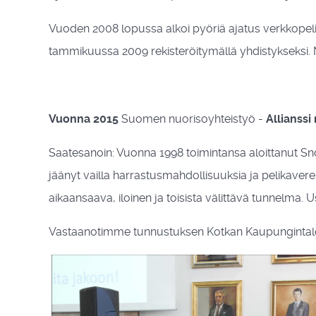
Vuoden 2008 lopussa alkoi pyöriä ajatus verkkopeliy
tammikuussa 2009 rekisteröitymällä yhdistykseksi. N
Vuonna 2015
Suomen nuorisoyhteistyö -
Allianssi 
Saatesanoin: Vuonna 1998 toimintansa aloittanut Sno
jäänyt vailla harrastusmahdollisuuksia ja pelikavere
aikaansaava, iloinen ja toisista välittävä tunnelma. 
Vastaanotimme tunnustuksen Kotkan Kaupungintalol