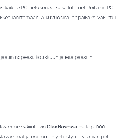
kaikille PC-tietokoneet sekä Internet. Joillakin PC
aikkea lanittamaan!
Alkuvuosina lanipaikaksi vakiintui
äätiin nopeasti koukkuun ja että päästiin
aikkamme vakiintuikin
ClanBasessa
ns. top1000
nnostavammat ja enemmän yhteistyötä vaativat pelit.