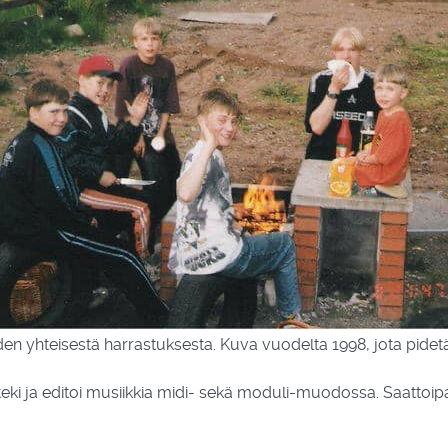
den yhteisestä harrastuksesta. Kuva vuodelta 1998, jota pid
 ja editoi musiikkia midi- sekä moduli-muodossa. Saattoipa H