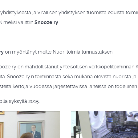
hdistyksestä ja virallisen yhdistyksen tuomista eduista toimin
imeksi valittiin
Snooze ry
.
ry
on myöntänyt meille Nuori toimia tunnustuksen.
oze ry on mahdollistanut yhteisöllisen verkkopelitoiminnan Ko
ita. Snooze ry:n toiminnasta sekä mukana olevista nuorista ja 
Usteita kertoja vuodessa järjestettävissä laneissa on todelline
la syksyllä 2015.