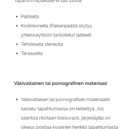
Tapahtumapaikalle ei saa tuoda:
Päihteitä
Kodinkoneita (Paikanpäältä löytyy
yhteiskäyttöön tarkoitetut laitteet)
Tehokkaita stereoita
Teräaseita
Väkivaltainen tai pornografinen materiaali
Väkivaltaisen tai pornografisen materiaalin
katselu tapahtumassa on kiellettyä. Jos
sääntöä rikotaan toistuvasti, järjestäjillä on
oikeus poistaa kyseinen henkilö tapahtumasta