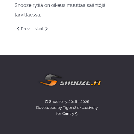
Snooze ry:llä on oikeus muuttaa sääntöjä
tarvittaessa.
Previous article: Historia
Next article: Vanhemmille
Prev
Next
© Snooze ry. 2018 - 2026
Developed by Tiger12 exclusively
for Gantry 5.