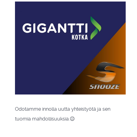
Odotamme innolla uutta yhteistyötä ja sen
tuomia mahdollisuuksia.😉