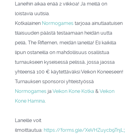
Laneihin aikaa enää 2 viikkoa! Ja meillä on
loistavia uutisia.
Kotkalainen
Normogames
tarjoaa ainutlaatuisen
tilaisuuden päästä testaamaan heidän uutta
peliä, The Riflemen, meidän laneilla! Eli kaikilla
lipun ostaneilla on mahdollisuus osallistua
turnaukseen kyseisessä pelissä, jossa jaossa
yhteensä 100 € käytettäväksi Veikon Koneeseen!
Turnauksen sponsoroi yhteistyössä
Normogames
ja
Veikon Kone Kotka
&
Veikon
Kone Hamina
.
Laneille voit
ilmoittautua:
https://forms.gle/XeVHZuycb9TnjL7UA