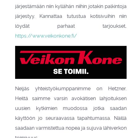
järjestämään niin kyllähän niihin jotakin palkintoja
järjestyy. Kannattaa tutustua kotisivuihin niin
löydät parhaat tarjoukset,
https://www.veikonkone.fi/
Neljäs yhteistyökumppanimme on Hetzner.
Heiltä saimme varsin avokätisen lahjoituksen
uusien kytkimien muodossa jotka saadan
käyttöön jo seuraavassa tapahtumassa. Näillä
saadaan varmistettua nopea ja sujuva lähiverkon
toimivuus.