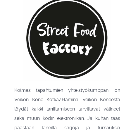
Kolmas tapahtumien yhteistyökumppani on
Veikon Kone Kotka/Hamina. Veikon Koneesta
löydät kaikki lanittamiseen tarvittavat välineet
sekä muun kodin elektroniikan. Ja kuhan taas
päästään laneilla sarjoja ja turnauksia