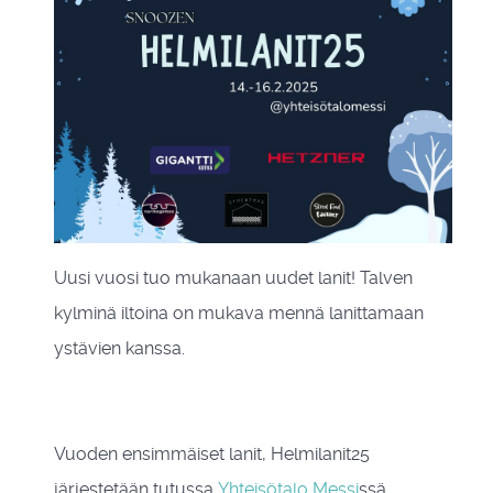
Uusi vuosi tuo mukanaan uudet lanit! Talven
kylminä iltoina on mukava mennä lanittamaan
ystävien kanssa.
Vuoden ensimmäiset lanit, Helmilanit25
järjestetään tutussa
Yhteisötalo Messi
ssä