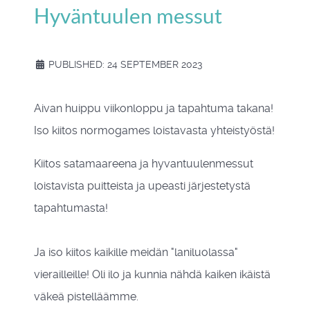
Hyväntuulen messut
PUBLISHED: 24 SEPTEMBER 2023
Aivan huippu viikonloppu ja tapahtuma takana!
Iso kiitos
normogames
loistavasta yhteistyöstä!
Kiitos
satamaareena
ja
hyvantuulenmessut
loistavista puitteista ja upeasti järjestetystä
tapahtumasta!
Ja iso kiitos kaikille meidän "laniluolassa"
vierailleille! Oli ilo ja kunnia nähdä kaiken ikäistä
väkeä pistelläämme.